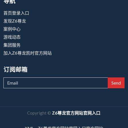
导航
首页登录入口
发现Z6尊龙
案例中心
游戏动态
集团服务
加入Z6尊龙凯时官方网站
订阅邮箱
Send
Copyright ©
Z6尊龙官方网站官网入口
.