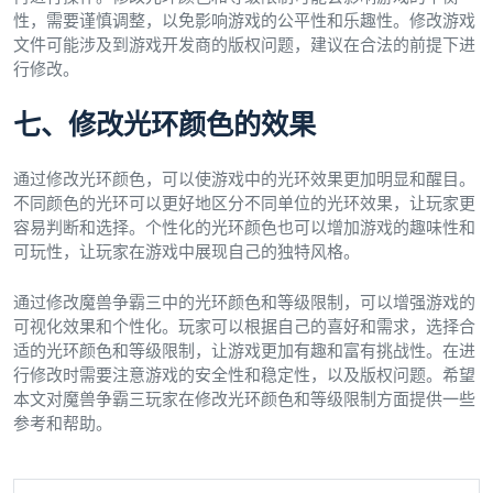
性，需要谨慎调整，以免影响游戏的公平性和乐趣性。修改游戏
文件可能涉及到游戏开发商的版权问题，建议在合法的前提下进
行修改。
七、修改光环颜色的效果
通过修改光环颜色，可以使游戏中的光环效果更加明显和醒目。
不同颜色的光环可以更好地区分不同单位的光环效果，让玩家更
容易判断和选择。个性化的光环颜色也可以增加游戏的趣味性和
可玩性，让玩家在游戏中展现自己的独特风格。
通过修改魔兽争霸三中的光环颜色和等级限制，可以增强游戏的
可视化效果和个性化。玩家可以根据自己的喜好和需求，选择合
适的光环颜色和等级限制，让游戏更加有趣和富有挑战性。在进
行修改时需要注意游戏的安全性和稳定性，以及版权问题。希望
本文对魔兽争霸三玩家在修改光环颜色和等级限制方面提供一些
参考和帮助。