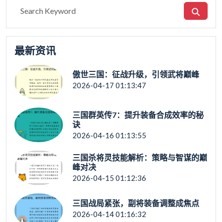
最新资讯
傲世三国：征战升级，引领武将巅峰
2026-04-17 01:13:47
三国群英传7：提升装备合成效率的秘
诀
2026-04-16 01:13:55
三国杀将灵技能解析：策略与智谋的巅
峰对决
2026-04-15 01:12:36
三国战局紧张，副将装备调整成焦点
2026-04-14 01:16:32