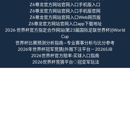
Z6尊龙官方网站官网入口手机版入口
Z6尊龙官方网站官网入口手机版官网
Z6尊龙官方网站官网入口Web网页版
Z6尊龙官方网站官网入口app下载地址
2026·世界杯官方指定合作网站(第23届国际足联世界杯)|World
Cup
世界杯比赛预测分析指南—专业赛事分析与比分参考
2026年世界杯冠军竞猜|外围下注平台－2026SJB
2026世界杯官方赔率·买球入口指南
2026世界杯竞猜平台◇冠亚军玩法