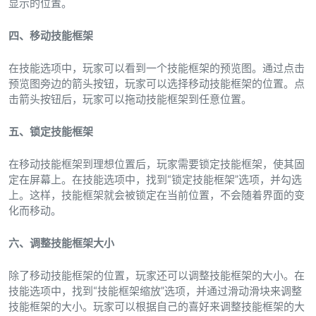
显示的位置。
四、移动技能框架
在技能选项中，玩家可以看到一个技能框架的预览图。通过点击
预览图旁边的箭头按钮，玩家可以选择移动技能框架的位置。点
击箭头按钮后，玩家可以拖动技能框架到任意位置。
五、锁定技能框架
在移动技能框架到理想位置后，玩家需要锁定技能框架，使其固
定在屏幕上。在技能选项中，找到“锁定技能框架”选项，并勾选
上。这样，技能框架就会被锁定在当前位置，不会随着界面的变
化而移动。
六、调整技能框架大小
除了移动技能框架的位置，玩家还可以调整技能框架的大小。在
技能选项中，找到“技能框架缩放”选项，并通过滑动滑块来调整
技能框架的大小。玩家可以根据自己的喜好来调整技能框架的大