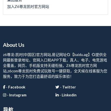
加入Z6尊龙凯时官方网站
About Us
z6尊龙·凯时(中国区)官方网站,易记网址💞【baidu.ag】💞提供全
网最新登录地址、官网入口和APP下载，真人、电子、电竞游戏
全覆盖，网页、手机版支持无缝衔接。Z6尊龙凯时官方网
站,z6com尊龙凯时免费试玩账号一键获取，全天候在线客服为您
服务，致力于为您打造最舒适的娱乐体验！
-
Facebook
-
Twitter
-
Instagram
-
Linkedin
导航