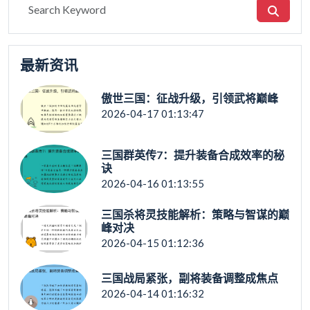
最新资讯
傲世三国：征战升级，引领武将巅峰
2026-04-17 01:13:47
三国群英传7：提升装备合成效率的秘
诀
2026-04-16 01:13:55
三国杀将灵技能解析：策略与智谋的巅
峰对决
2026-04-15 01:12:36
三国战局紧张，副将装备调整成焦点
2026-04-14 01:16:32