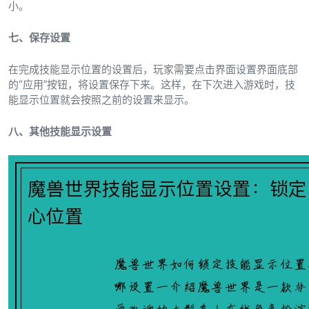
小。
七、保存设置
在完成技能显示位置的设置后，玩家需要点击界面设置界面底部
的“应用”按钮，将设置保存下来。这样，在下次进入游戏时，技
能显示位置就会按照之前的设置来显示。
八、其他技能显示设置