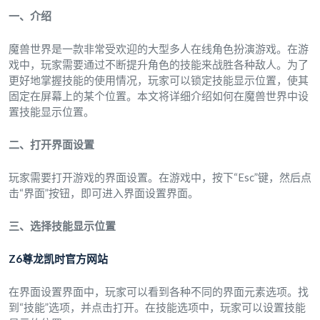
一、介绍
魔兽世界是一款非常受欢迎的大型多人在线角色扮演游戏。在游
戏中，玩家需要通过不断提升角色的技能来战胜各种敌人。为了
更好地掌握技能的使用情况，玩家可以锁定技能显示位置，使其
固定在屏幕上的某个位置。本文将详细介绍如何在魔兽世界中设
置技能显示位置。
二、打开界面设置
玩家需要打开游戏的界面设置。在游戏中，按下“Esc”键，然后点
击“界面”按钮，即可进入界面设置界面。
三、选择技能显示位置
Z6尊龙凯时官方网站
在界面设置界面中，玩家可以看到各种不同的界面元素选项。找
到“技能”选项，并点击打开。在技能选项中，玩家可以设置技能