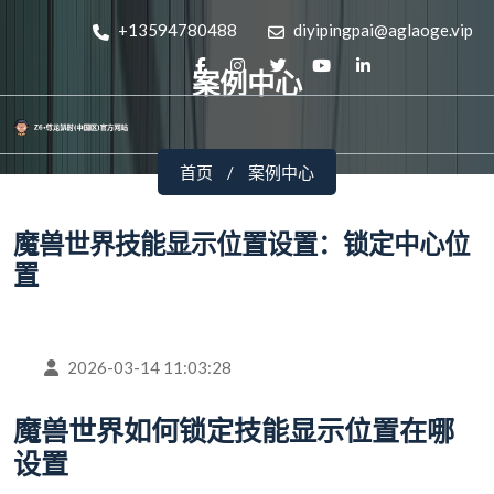
+13594780488
diyipingpai@aglaoge.vip
案例中心
首页
案例中心
魔兽世界技能显示位置设置：锁定中心位
置
2026-03-14 11:03:28
魔兽世界如何锁定技能显示位置在哪
设置