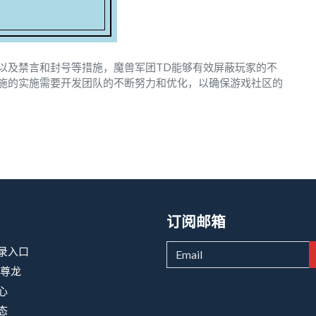
以及禁言和封号等措施，魔兽军团TD能够有效屏蔽玩家的不
施的实施需要开发团队的不断努力和优化，以确保游戏社区的
订阅邮箱
录入口
6尊龙
心
态