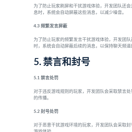
为了防止玩家刷屏和干扰游戏体验，开发团队还会
息时，系统会自动屏蔽这些消息，以减少噪音。
4.3 频繁发言屏蔽
为了防止玩家的频繁发言干扰游戏体验，开发团队
时，系统会自动屏蔽后续的消息，以保持聊天频道
5. 禁言和封号
5.1 禁言处罚
对于违反游戏规则的玩家，开发团队会采取禁言处
的传播。
5.2 封号处罚
对于恶意干扰游戏环境的玩家，开发团队会采取封
游戏体验。