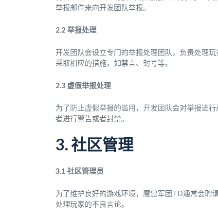
举报邮件来向开发团队举报。
2.2 举报处理
开发团队会设立专门的举报处理团队，负责处理玩
采取相应的措施，如禁言、封号等。
2.3 虚假举报处理
为了防止虚假举报的滥用，开发团队会对举报进行
者进行警告或者封禁。
3. 社区管理
3.1 社区管理员
为了维护良好的游戏环境，魔兽军团TD通常会聘
处理玩家的不良言论。