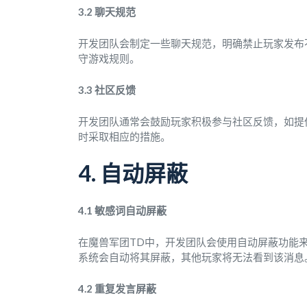
3.2 聊天规范
开发团队会制定一些聊天规范，明确禁止玩家发布
守游戏规则。
3.3 社区反馈
开发团队通常会鼓励玩家积极参与社区反馈，如提
时采取相应的措施。
4. 自动屏蔽
4.1 敏感词自动屏蔽
在魔兽军团TD中，开发团队会使用自动屏蔽功能
系统会自动将其屏蔽，其他玩家将无法看到该消息
4.2 重复发言屏蔽