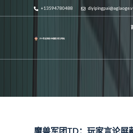
+13594780488
diyipingpai@aglaoge.v
魔兽军团TD：玩家言论屏