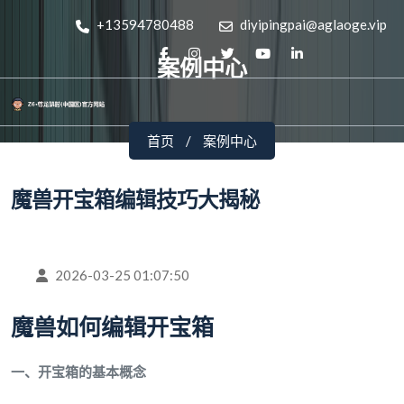
+13594780488
diyipingpai@aglaoge.vip
案例中心
首页
案例中心
魔兽开宝箱编辑技巧大揭秘
2026-03-25 01:07:50
魔兽如何编辑开宝箱
一、开宝箱的基本概念