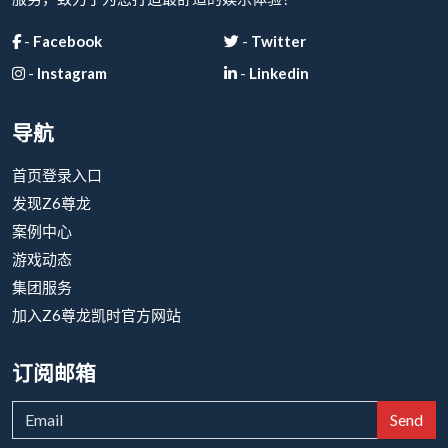
-
Facebook
-
Twitter
-
Instagram
-
Linkedin
导航
首页登录入口
发现Z6尊龙
案例中心
游戏动态
集团服务
加入Z6尊龙凯时官方网站
订阅邮箱
Send