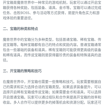
开宝箱是魔兽世界中一种常见的游戏机制，玩家可以通过开启宝
箱获得各种奖励，包括装备、道具、金币等。宝箱可以通过完成
任务、击败BOSS、参与活动等方式获得，是提升角色实力和游
戏体验的重要途径。
二、宝箱的种类和特点
魔兽世界中的宝箱分为多种类型，包括普通宝箱、稀有宝箱、传
说宝箱等。每种宝箱都有自己的特点和奖励内容。普通宝箱通常
包含一些基础的装备和道具，稀有宝箱则可能获得更高级的装备
和稀有道具，而传说宝箱则是获得最珍贵的装备和特殊道具的途
径。
三、开宝箱的策略和技巧
在魔兽世界中，开宝箱也需要一些策略和技巧。玩家需要根据自
己的需求和实力选择合适的宝箱类型。如果追求装备提升，可以
选择开启稀有宝箱或传说宝箱；如果需要金币和道具，可以选择
开启普通宝箱。玩家可以通过组队和合作来提高开宝箱的效率和
收益。多人合作可以提供更多的掉落机会和资源分配。玩家还可